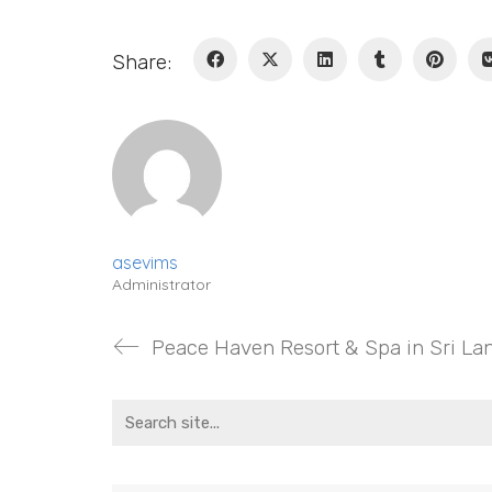
Share:
asevims
Administrator
Peace Haven Resort & Spa in Sri La
Search
for: